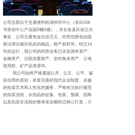
公司总部位于交通便利的湖州市中心（东街206
号双创中心产业园D幢5楼），并在各县区设立办
事处，公司注册资金伍佰万元，经营范围包括国
家法律法规许拍卖的物品、财产权利等。经过16
年的运行，我公司的经营业务已涉及国有资产、
金融资产、法院涉案财产、农村集体资产、土地
使用权、矿产品资源等。
我公司始终严格遵循公开、公正、公平、诚
实信用的原则，依靠完善的现代企业制度、卓越
的拍卖艺术和人性化的服务，严格依法执行规范
的拍卖流程，从拍品的征集、包装、预展、招商
以及拍卖全流程的整体策划都经过精心打造，力
求多角度、多广度、多深度的从拍品自身的特性
出发寻找卖点，最大程度地挖掘拍品的潜在价
值，使拍品通过晟昌行操作后优质高效地完成资
产价值保值增值。