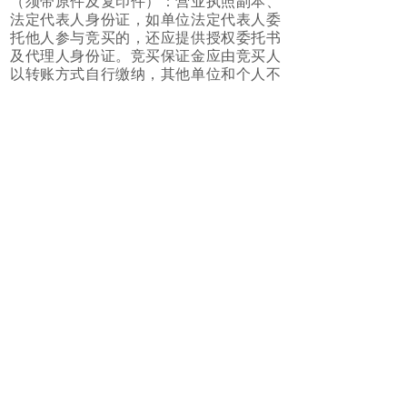
（须带原件及复印件）：营业执照副本、
法定代表人身份证，如单位法定代表人委
托他人参与竞买的，还应提供授权委托书
及代理人身份证。竞买保证金应由竞买人
以转账方式自行缴纳，其他单位和个人不
得代缴，以银行到账为准。
保证金缴款账户【户名：湖州晟昌行产权
交易拍卖有限公司，开户行：湖州吴兴农
村商业银行股份有限公司八里店支行，账
号：201000341159060】。
六、联系方式：
标的咨询：莫先生 0572-2090802
13615725992
报名咨询：施女士 0572-2063155
13216533333
联系地址：湖州市东街206号双创中心产业
园5楼
湖州晟昌行产权交易拍卖
有限公司
2024年6月18日