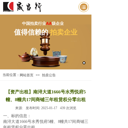
中国拍卖行业
AA
级企业
值得信赖的
拍卖企业
当前位置：
网站首页
>>
拍卖公告
【资产出租】南浔大道1666号水秀悦府5
幢、8幢共17间商铺三年租赁权分零出租
来源:
发布时间:
2025-01-17
439
次浏览
一、标的信息：
南浔大道1666号
水秀悦府5幢、8幢共17间商铺三
年租赁权
分零出租