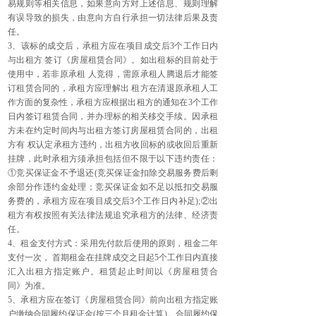
易规则等相关信息，如果意向方对上述信息、规则理解
有误导致的损失，由意向方自行承担一切法律后果及责
任。
3、该标的成交后，承租方应在项目成交后3个工作日内
与出租方 签订《房屋租赁合同》。如出租标的目前处于
使用中，若非原承租 人竞得，需原承租人腾退后才能签
订租赁合同的，承租方应理解出 租方在清退原承租人工
作方面的复杂性，承租方应根据出租方的通知在3个工作
日内签订租赁合同，并办理标的相关移交手续。因承租
方未在约定时间内与出租方签订房屋租赁合同的，出租
方有 权认定承租方违约，出租方收回标的或收回后重新
挂牌，此时承租方须承担包括但不限于以下违约责任：
①竞买保证金不予退还(竞买保证金扣除交易服务费后剩
余部分作违约金处理；竞买保证金如不足以抵扣交易服
务费的，承租方应在项目成交后3个工作日内补足);②出
租方有权按照有关法律法规追究承租方的法律、经济责
任。
4、租金支付方式：采用先付款后使用的原则，租金二年
支付一次， 首期租金在挂牌成交之日起5个工作日内直接
汇入出租方指定账户。租赁起止时间以《房屋租赁合
同》为准。
5、承租方应在签订《房屋租赁合同》前向出租方指定账
户缴纳合同履约保证金(按三个月租金计算)。合同履约保