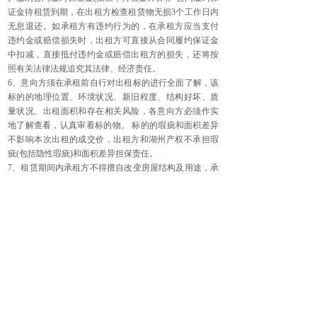
证金待租赁到期，在出租方检查租赁物无损3个工作日内
无息退还。如承租方有违约行为的，在承租方应当支付
违约金或赔偿损失时，出租方可直接从合同履约保证金
中扣减，直接抵付违约金或赔偿出租方的损失，还将按
照有关法律法规追究其法律、经济责任。
6、意向方须在承租前自行对出租标的进行全面了解，该
标的的地理位置、环境状况、新旧程度、结构好坏、质
量状况、出租面积和存在相关风险，各意向方必须作实
地了解查看，认真审看标的物。 标的的瑕疵和面积差异
不影响本次出租的成交价，出租方和湖州产权不承担瑕
疵(包括隐性瑕疵)和面积差异担保责任。
7、租赁期间内承租方不得擅自改变房屋结构及用途，承
租方如故 意或过失造成租赁物毁损的，应承担恢复原状
并赔偿损失的责任， 如发生人员伤亡等事故的，承租方
必须承担一切责任。
8、租赁期间，房屋和附属设施的基本修理及日常维护均
由承租方 负责(除出租方同意的结构大修外)。承租方应
合理使用并爱护该 房屋及附属设施。因承租方使用不当
或不合理使用，致使该房屋及 附属设施损害或发生故障
的，承租方应负责维修和赔偿，如承租方 拒不维修，出
租方可代为维修，费用由承租方承担。该费用出租方 有
权直接在租赁合同履约保证金中扣除。