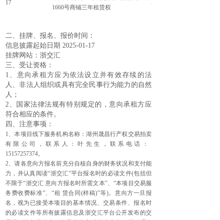
17
57.32
1660号商铺三年租赁权
二、挂牌、报名、报价时间：
信息披露起始日期 2025-01-17
挂牌网站：浙交汇
三、受让资格：
1、意向承租方应为依法设立并有效存续的法
人、非法人组织或具有完全民事行为能力的自然
人；
2、国家法律法规有特别规定的，意向承租方应
符合相应的条件。
四、注意事项：
1、本项目线下服务机构名称：湖州晟昌行产权交易拍卖
有限公司，联系人：叶先生，联系电话：
15157257374。
2、请各意向方报名前充分自核自身的财务状况和支付能
力，并认真阅读“浙交汇”平台报名时的必读文件(包括但
不限于“浙交汇 意向方报名时所需文本"、“本项目交易服
务费收费标准”、“租 赁合同(样稿)”等)。意向方一旦报
名，视为已接受本项目的基本情况、交易条件、报名时
的必读文件等所有披露信息及浙交汇平台公开发布的交