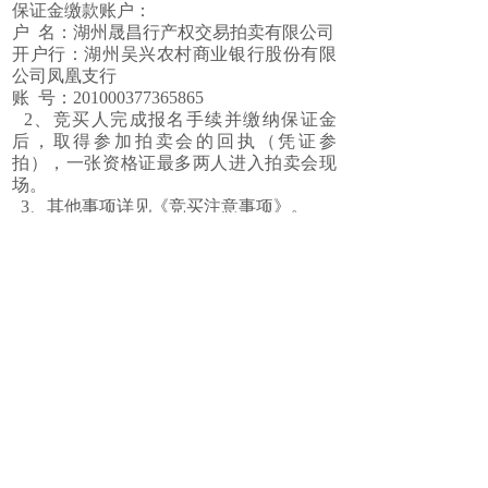
保证金缴款账户：
户 名：湖州晟昌行产权交易拍卖有限公司
开户行：湖州吴兴农村商业银行股份有限
公司凤凰支行
账 号：201000377365865
2、竞买人完成报名手续并缴纳保证金
后，取得参加拍卖会的回执（凭证参
拍），一张资格证最多两人进入拍卖会现
场。
3、其他事项详见《竞买注意事项》。
四、联系人：莫先生 0572-2090802
13615725992
施女士 0572-2063155 13216533333
联系地址：湖州市东街206号粮食大厦5楼
湖州晟昌行产权交易拍卖有限
公司
2025年12月1日
上一篇：
12月16日 浙江......