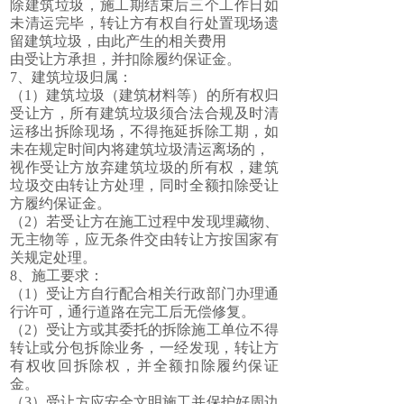
除建筑垃圾，施工期结束后三个工作日如
未清运完毕，转让方有权自行处置现场遗
留建筑垃圾，由此产生的相关费用
由受让方承担，并扣除履约保证金。
7、建筑垃圾归属：
（1）建筑垃圾（建筑材料等）的所有权归
受让方，所有建筑垃圾须合法合规及时清
运移出拆除现场，不得拖延拆除工期，如
未在规定时间内将建筑垃圾清运离场的，
视作受让方放弃建筑垃圾的所有权，建筑
垃圾交由转让方处理，同时全额扣除受让
方履约保证金。
（2）若受让方在施工过程中发现埋藏物、
无主物等，应无条件交由转让方按国家有
关规定处理。
8、施工要求：
（1）受让方自行配合相关行政部门办理通
行许可，通行道路在完工后无偿修复。
（2）受让方或其委托的拆除施工单位不得
转让或分包拆除业务，一经发现，转让方
有权收回拆除权，并全额扣除履约保证
金。
（3）受让方应安全文明施工并保护好周边