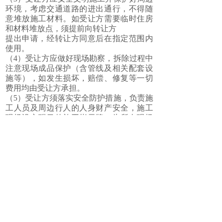
环境，考虑交通道路的进出通行，不得随
意堆放施工材料。如受让方需要临时住房
和材料堆放点，须提前向转让方
提出申请，经转让方同意后在指定范围内
使用。
（4）受让方应做好现场勘察，拆除过程中
注意现场成品保护（含管线及相关配套设
施等），如发生损坏，赔偿、修复等一切
费用均由受让方承担。
（5）受让方须落实安全防护措施，负责施
工人员及周边行人的人身财产安全，施工
现场设立醒目的施工指示牌，为所有现场
拆除施工人员购买相关意外保险，
并与所有现场拆除施工人员签订劳动合
同。施工期间，受让方须确保施工现场专
职安全生产管理人员到位率达到100%，否
则视为施工现场专职安全生产管理人
员不到位，转让方有权扣除2000元/天的履
约违约金。若施工现场发生安全事故，受
让方应当妥善处理。任何人在施工现场发
生事故，都由受让方承担全部责任。
若因受让方未能妥善处理而给转让方带来