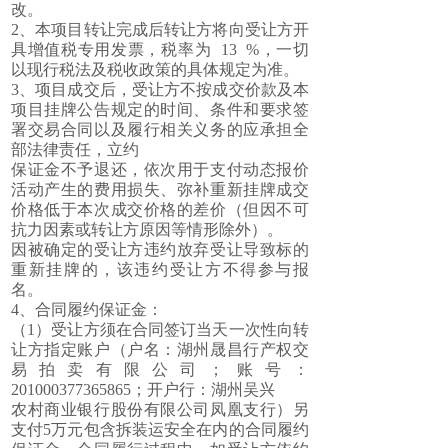
改。
2、本项目转让完成后转让方将向受让方开
具增值税专用发票，税率为 13 %，一切
以现行税法及税收政策的具体规定为准。
3、项目成交后，受让方不按成交价款及本
项目挂牌公告规定的时间、条件和要求签
署交易合同以及履行相关义务的应承担全
部法律责任，立约
保证金不予退还，依次用于支付动态报价
活动产生的费用损失、弥补重新挂牌成交
价格低于本次成交价格的差价（但因不可
抗力因素或转让方原因等情形除外）。
因被确定的受让方违约放弃受让导致标的
重新挂牌的，该违约受让方不得参与报
名。
4、合同履约保证金：
（1）受让方须在合同签订当天一次性向转
让方指定账户（户名：湖州晟昌行产权交
易拍卖有限公司；账号：
201000377365865；开户行：湖州吴兴
农村商业银行股份有限公司凤凰支行）另
支付5万元包含拆装运安全在内的合同履约