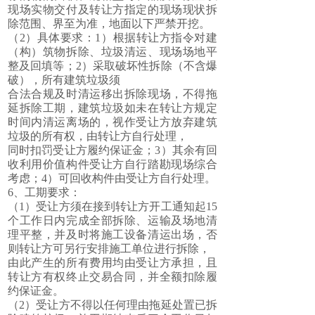
现场实物交付及转让方指定的现场现状拆
除范围、界至为准，地面以下严禁开挖。
（2）具体要求：1）根据转让方指令对建
（构）筑物拆除、垃圾清运、现场场地平
整及回填等；2）采取破坏性拆除（不含爆
破），所有建筑垃圾须
合法合规及时清运移出拆除现场，不得拖
延拆除工期，建筑垃圾如未在转让方规定
时间内清运离场的，视作受让方放弃建筑
垃圾的所有权，由转让方自行处理，
同时扣罚受让方履约保证金；3）其余有回
收利用价值构件受让方自行踏勘现场综合
考虑；4）可回收构件由受让方自行处理。
6、工期要求：
（1）受让方须在接到转让方开工通知起15
个工作日内完成全部拆除、运输及场地清
理平整，并及时将施工设备清运出场，否
则转让方可另行安排施工单位进行拆除，
由此产生的所有费用均由受让方承担，且
转让方有权终止交易合同，并全额扣除履
约保证金。
（2）受让方不得以任何理由拖延处置已拆