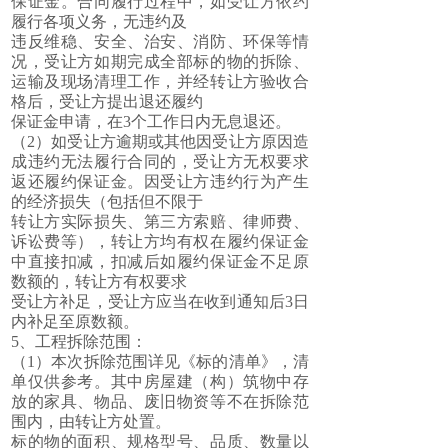
保证金。合同履行过程中，如受让方依约
履行各项义务，无违约及
违反维稳、安全、治安、消防、环保等情
况，受让方如期完成全部标的物的拆除、
运输及现场清理工作，并经转让方验收合
格后，受让方提出退还履约
保证金申请，在3个工作日内无息退还。
（2）如受让方逾期或其他因受让方原因造
成违约无法履行合同的，受让方无权要求
返还履约保证金。因受让方违约行为产生
的经济损失（包括但不限于
转让方实际损失、第三方索赔、律师费、
诉讼费等），转让方均有权在履约保证金
中直接扣减，扣减后如履约保证金不足原
数额的，转让方有权要求
受让方补足，受让方应当在收到通知后3日
内补足至原数额。
5、工程拆除范围：
（1）本次拆除范围详见《标的清单》，清
单仅供参考。其中房屋建（构）筑物中存
放的家具、物品、废旧物资等不在拆除范
围内，由转让方处置。
标的物的面积、规格型号、品质、数量以