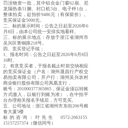
罚没物资一批，其中铝合金门窗62扇、尼
龙隔热条51捆、封口机5台、电子秤1台，
整体拍卖，起拍价9486元（有保留价）。
竞买保证金5000元。
二、标的展示时间：公告之日起至2026年6
月8日，由本公司统一安排实地看样。
三、标的展示地点：存放于浙江省湖州市
吴兴区青铜路218号。
四、竞买登记手续：
1、报名时间：公告之日起至2026年6月8日
16时。
2、有意竞买者，于报名截止时前交纳相应
的竞买保证金（户名：湖州晟昌行产权交
易拍卖有限公司，开户行：湖州吴兴农村
商业银行股份有限公司凤凰支行，
账号：201000377365865，保证金须以转账
方式缴入，以银行到账为准），在中拍平
台办理相关报名手续后，方可竞买。
五、公司地址：浙江省湖州市东街206号粮
食大厦5楼
标的咨询：叶先生 0572-2063155
15157257374（微信同号）